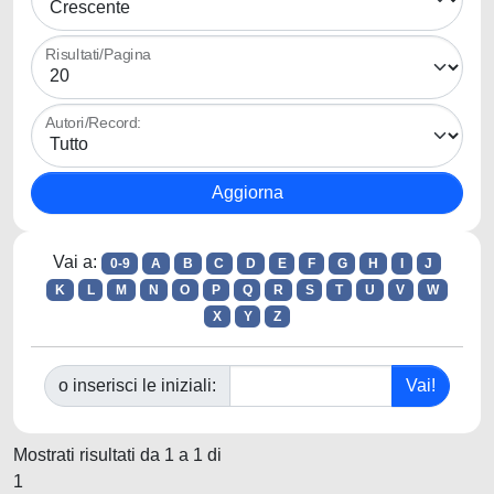
Risultati/Pagina
Autori/Record:
Vai a:
0-9
A
B
C
D
E
F
G
H
I
J
K
L
M
N
O
P
Q
R
S
T
U
V
W
X
Y
Z
o inserisci le iniziali:
Mostrati risultati da 1 a 1 di
1