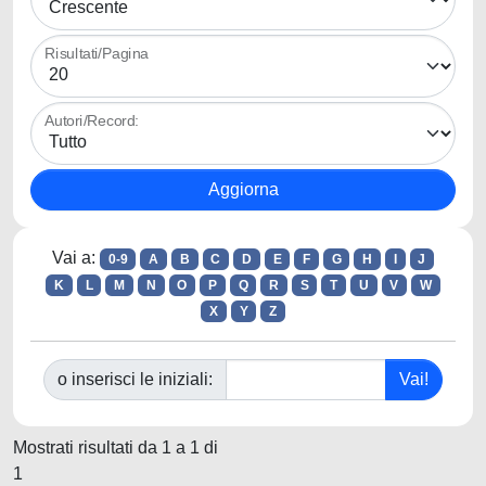
Risultati/Pagina
Autori/Record:
Vai a:
0-9
A
B
C
D
E
F
G
H
I
J
K
L
M
N
O
P
Q
R
S
T
U
V
W
X
Y
Z
o inserisci le iniziali:
Mostrati risultati da 1 a 1 di
1