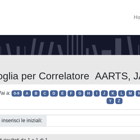
H
oglia per Correlatore AARTS, 
ai a:
0-9
A
B
C
D
E
F
G
H
I
J
K
L
M
Y
Z
 inserisci le iniziali: