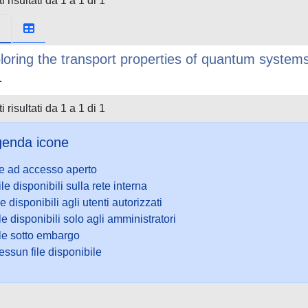
i risultati da 1 a 1 di 1
loring the transport properties of quantum systems
1
i risultati da 1 a 1 di 1
enda icone
le ad accesso aperto
ile disponibili sulla rete interna
le disponibili agli utenti autorizzati
le disponibili solo agli amministratori
ile sotto embargo
ssun file disponibile