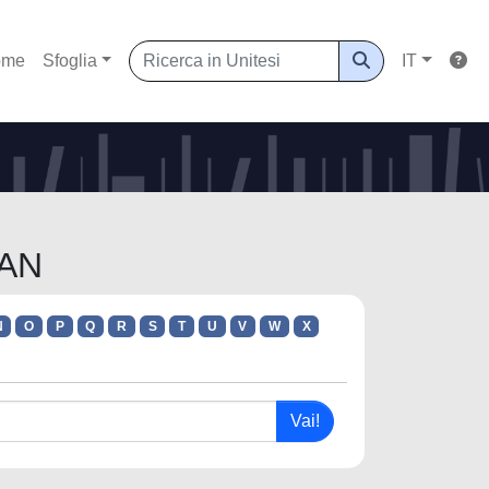
ome
Sfoglia
IT
JAN
N
O
P
Q
R
S
T
U
V
W
X