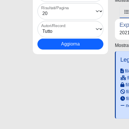
Mostrat
Risultati/Pagina
Exp
Autori/Record:
202
Mostrat
Leg
fi
f
fi
fi
f
ne