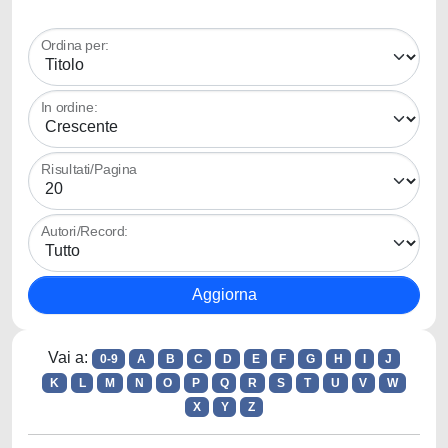
Ordina per:
In ordine:
Risultati/Pagina
Autori/Record:
Vai a:
0-9
A
B
C
D
E
F
G
H
I
J
K
L
M
N
O
P
Q
R
S
T
U
V
W
X
Y
Z