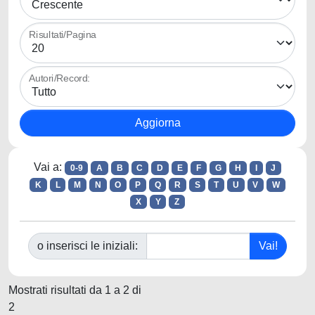
Risultati/Pagina
Autori/Record:
Vai a:
0-9
A
B
C
D
E
F
G
H
I
J
K
L
M
N
O
P
Q
R
S
T
U
V
W
X
Y
Z
o inserisci le iniziali:
Mostrati risultati da 1 a 2 di
2