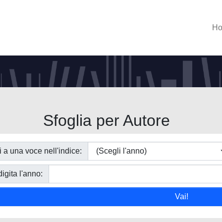
H
Sfoglia per Autore
i a una voce nell'indice:
igita l'anno: