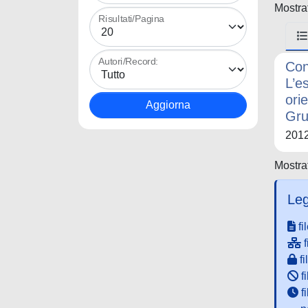
Mostrat
Risultati/Pagina
Autori/Record:
Con
L’e
ori
Gru
201
Mostrat
Leg
fi
f
fi
fi
f