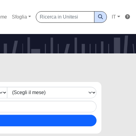
ome
Sfoglia
IT