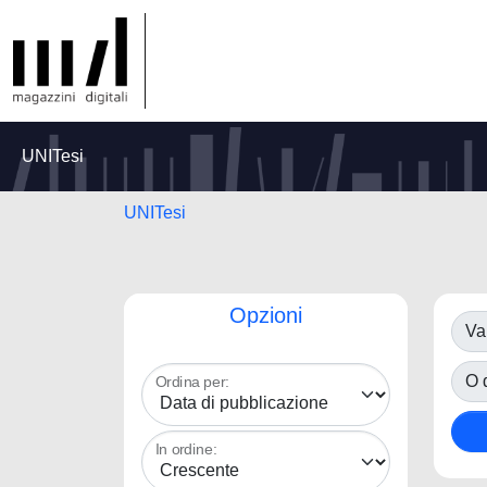
UNITesi
UNITesi
Opzioni
Va
O d
Ordina per:
In ordine: