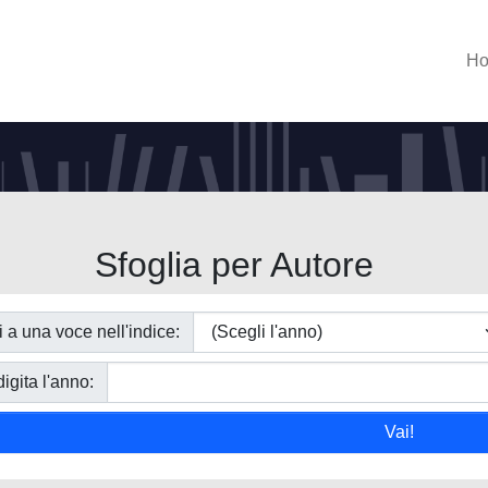
H
Sfoglia per Autore
i a una voce nell'indice:
igita l'anno: