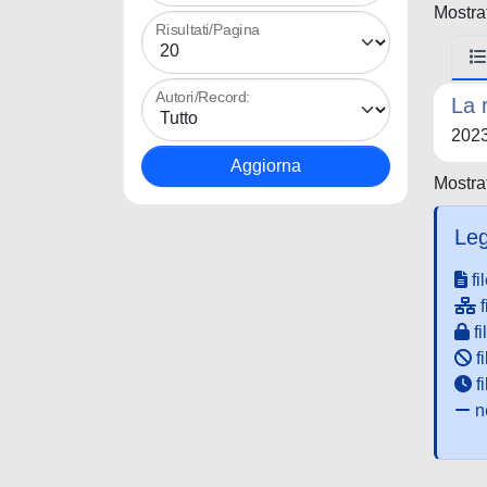
Mostrat
Risultati/Pagina
Autori/Record:
La 
202
Mostrat
Leg
fi
f
fi
fi
f
ne