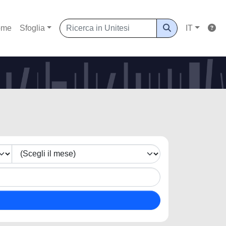
ome
Sfoglia
IT