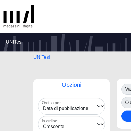
UNITesi
UNITesi
Opzioni
Va
O d
Ordina per:
In ordine: