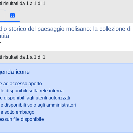
i risultati da 1 a 1 di 1
dio storico del paesaggio molisano: la collezione di
tità
7
i risultati da 1 a 1 di 1
enda icone
le ad accesso aperto
ile disponibili sulla rete interna
le disponibili agli utenti autorizzati
le disponibili solo agli amministratori
ile sotto embargo
ssun file disponibile