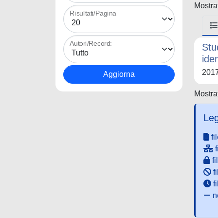
Mostrat
Risultati/Pagina
Autori/Record:
Stu
iden
201
Mostrat
Leg
fi
f
fi
fi
f
ne