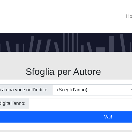
H
Sfoglia per Autore
i a una voce nell'indice:
igita l'anno: