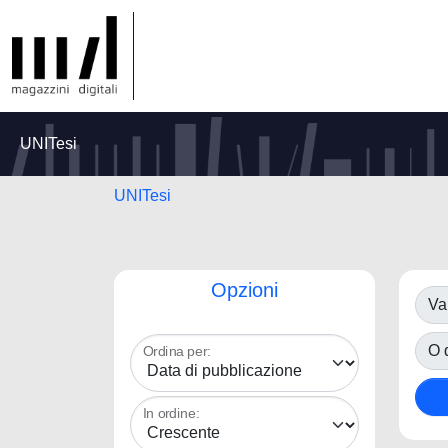
UNITesi
UNITesi
Opzioni
Va
O d
Ordina per:
In ordine: