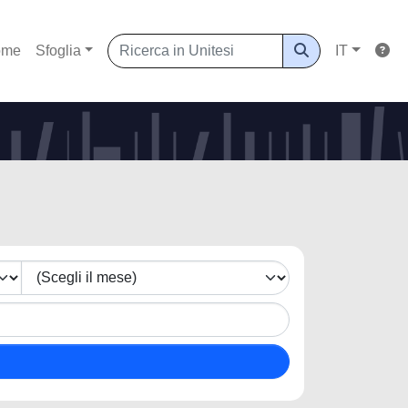
ome
Sfoglia
IT