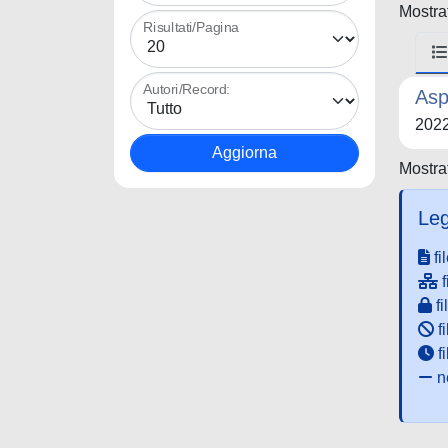
Mostrat
Risultati/Pagina
Autori/Record:
Asp
202
Mostrat
Leg
fi
f
fi
fi
f
ne