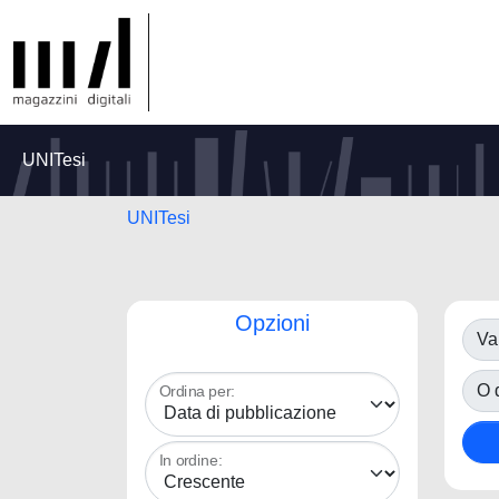
UNITesi
UNITesi
Opzioni
Va
O d
Ordina per:
In ordine: