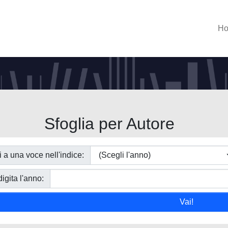
H
Sfoglia per Autore
i a una voce nell'indice:
igita l'anno: