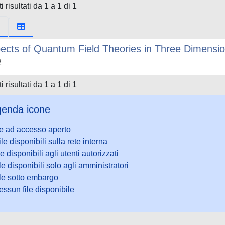
i risultati da 1 a 1 di 1
ects of Quantum Field Theories in Three Dimensi
2
i risultati da 1 a 1 di 1
enda icone
le ad accesso aperto
ile disponibili sulla rete interna
le disponibili agli utenti autorizzati
le disponibili solo agli amministratori
ile sotto embargo
ssun file disponibile