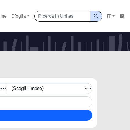
ome
Sfoglia
IT