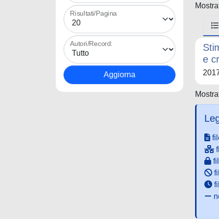
Mostrat
Risultati/Pagina
Autori/Record:
Sti
e c
201
Mostrat
Leg
fi
f
fi
fi
f
ne