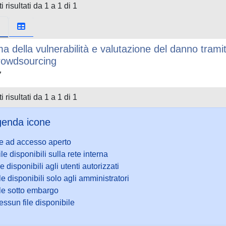
i risultati da 1 a 1 di 1
ma della vulnerabilità e valutazione del danno tram
rowdsourcing
7
i risultati da 1 a 1 di 1
enda icone
le ad accesso aperto
ile disponibili sulla rete interna
le disponibili agli utenti autorizzati
le disponibili solo agli amministratori
ile sotto embargo
ssun file disponibile