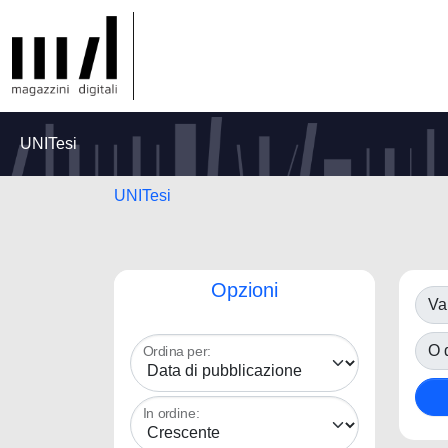
UNITesi
UNITesi
Opzioni
Va
O d
Ordina per:
In ordine: