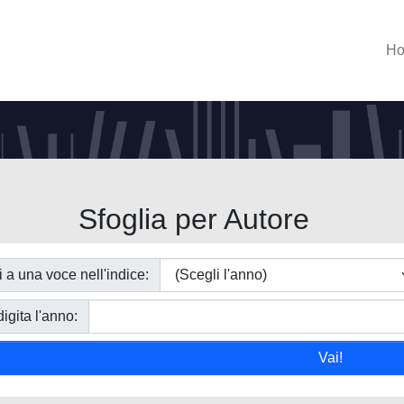
H
Sfoglia per Autore
i a una voce nell'indice:
igita l'anno: