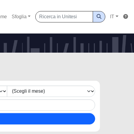
ome
Sfoglia
IT