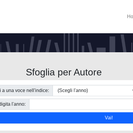
H
Sfoglia per Autore
i a una voce nell'indice:
igita l'anno: