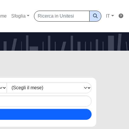
ome
Sfoglia
IT