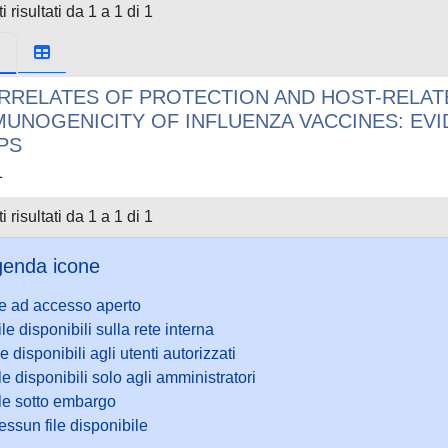
i risultati da 1 a 1 di 1
RRELATES OF PROTECTION AND HOST-RELAT
MUNOGENICITY OF INFLUENZA VACCINES: EV
PS
1
i risultati da 1 a 1 di 1
enda icone
le ad accesso aperto
ile disponibili sulla rete interna
le disponibili agli utenti autorizzati
le disponibili solo agli amministratori
ile sotto embargo
ssun file disponibile