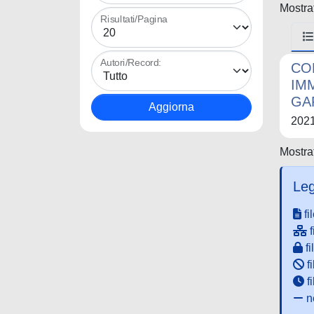
Mostrat
Risultati/Pagina
Autori/Record:
CO
IM
GA
202
Mostrat
Leg
fi
f
fi
fi
f
ne