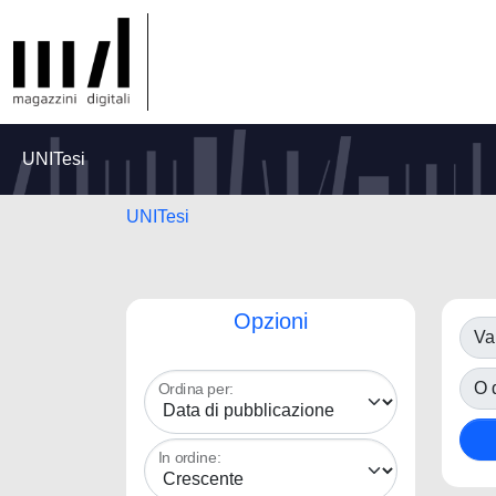
UNITesi
UNITesi
Opzioni
Va
O d
Ordina per:
In ordine: