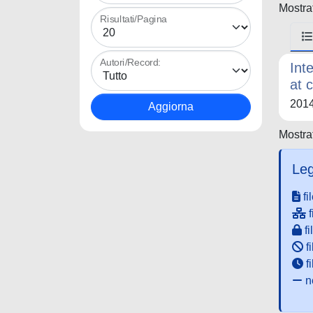
Mostrat
Risultati/Pagina
Autori/Record:
Int
at 
201
Mostrat
Leg
fi
f
fi
fi
f
ne