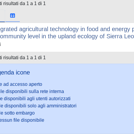
i risultati da 1 a 1 di 1
egrated agricultural technology in food and energy 
community level in the upland ecology of Sierra Le
4
i risultati da 1 a 1 di 1
enda icone
le ad accesso aperto
ile disponibili sulla rete interna
le disponibili agli utenti autorizzati
le disponibili solo agli amministratori
ile sotto embargo
ssun file disponibile