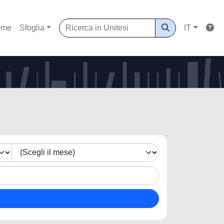
ome
Sfoglia
IT