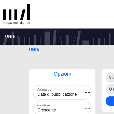
UNITesi
UNITesi
Opzioni
Va
O d
Ordina per:
In ordine: