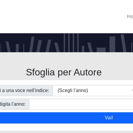
H
Sfoglia per Autore
i a una voce nell'indice:
igita l'anno: