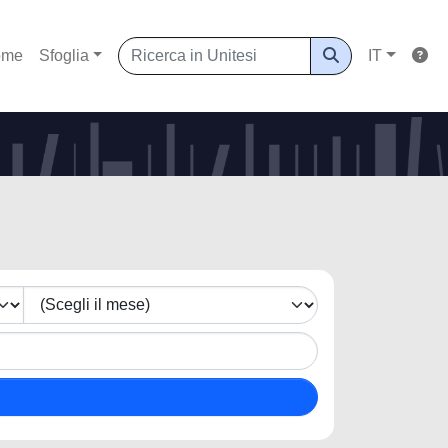
ome
Sfoglia
IT