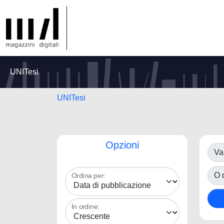
UNITesi
UNITesi
Opzioni
Va
O d
Ordina per:
In ordine: