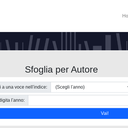
H
Sfoglia per Autore
i a una voce nell'indice:
igita l'anno: