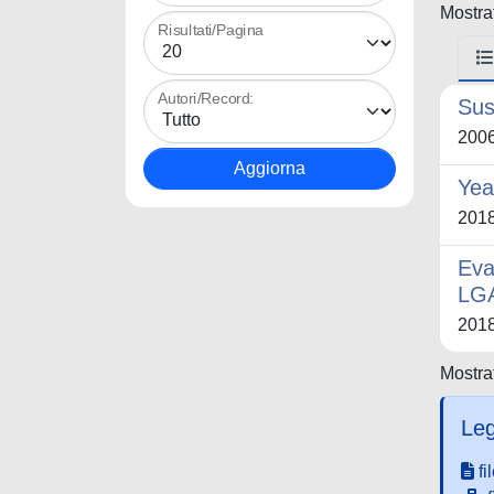
Mostrat
Risultati/Pagina
Autori/Record:
Sus
200
Yea
201
Eva
LGA
201
Mostrat
Leg
fi