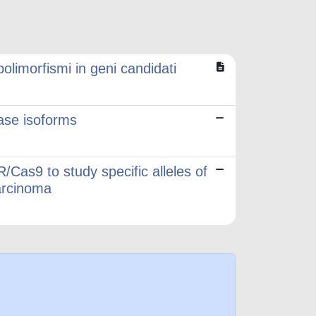
polimorfismi in geni candidati
ase isoforms
/Cas9 to study specific alleles of
carcinoma