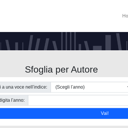
H
Sfoglia per Autore
i a una voce nell'indice:
igita l'anno: