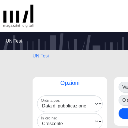
UNITesi
UNITesi
Opzioni
Va
O d
Ordina per:
In ordine: