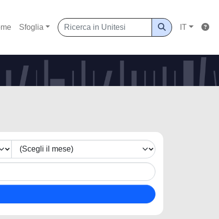
ome
Sfoglia
IT