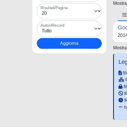
Mostrat
Risultati/Pagina
Autori/Record:
Goc
201
Mostrat
Leg
fi
f
fi
fi
f
ne