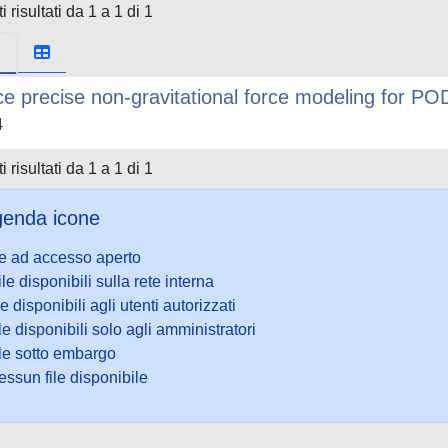
i risultati da 1 a 1 di 1
e precise non-gravitational force modeling for POD
4
i risultati da 1 a 1 di 1
enda icone
le ad accesso aperto
ile disponibili sulla rete interna
le disponibili agli utenti autorizzati
le disponibili solo agli amministratori
ile sotto embargo
ssun file disponibile