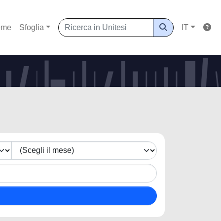
ome
Sfoglia
IT