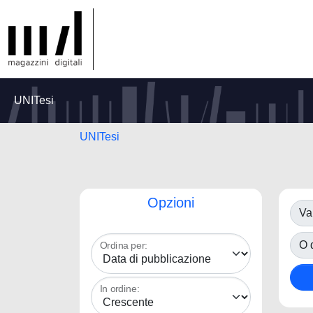
UNITesi
UNITesi
Opzioni
Va
O d
Ordina per:
In ordine: