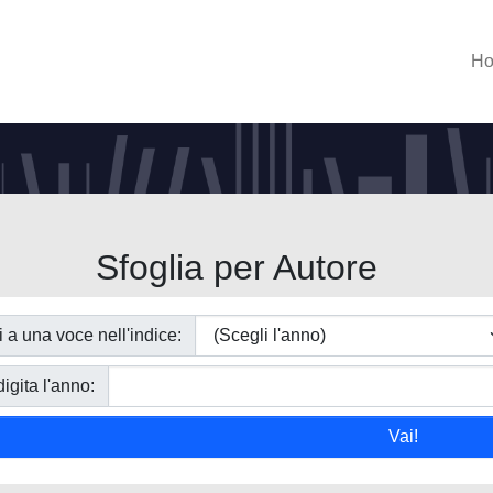
H
Sfoglia per Autore
i a una voce nell'indice:
igita l'anno: