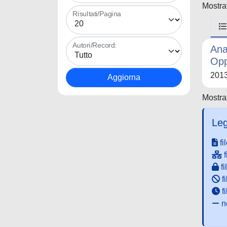
Mostrat
Risultati/Pagina
Autori/Record:
Ana
Opp
201
Mostrat
Leg
fi
f
fi
fi
f
ne