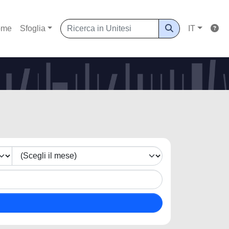
ome
Sfoglia
IT