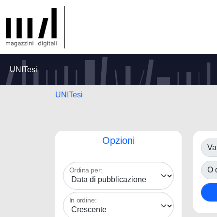
UNITesi
UNITesi
Opzioni
Va
O d
Ordina per:
In ordine: