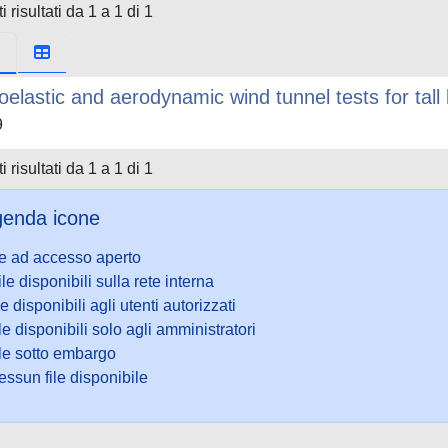
i risultati da 1 a 1 di 1
oelastic and aerodynamic wind tunnel tests for tall 
9
i risultati da 1 a 1 di 1
enda icone
le ad accesso aperto
ile disponibili sulla rete interna
le disponibili agli utenti autorizzati
le disponibili solo agli amministratori
ile sotto embargo
ssun file disponibile