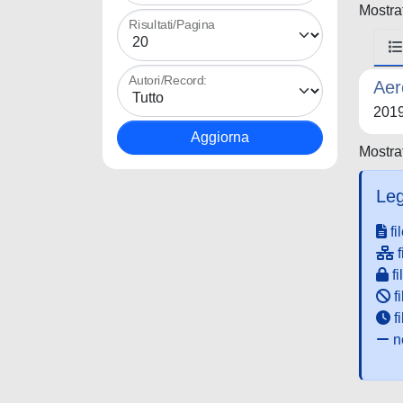
Mostrat
Risultati/Pagina
Autori/Record:
Aer
201
Mostrat
Leg
fi
f
fi
fi
f
ne