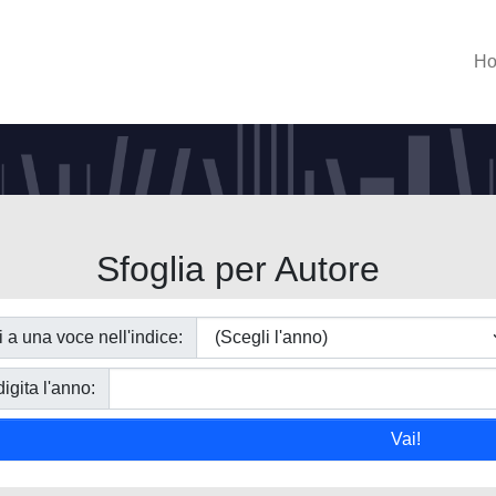
H
Sfoglia per Autore
i a una voce nell'indice:
igita l'anno: