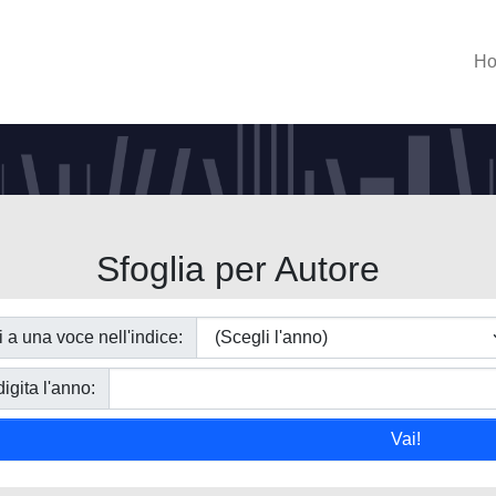
H
Sfoglia per Autore
i a una voce nell'indice:
igita l'anno: