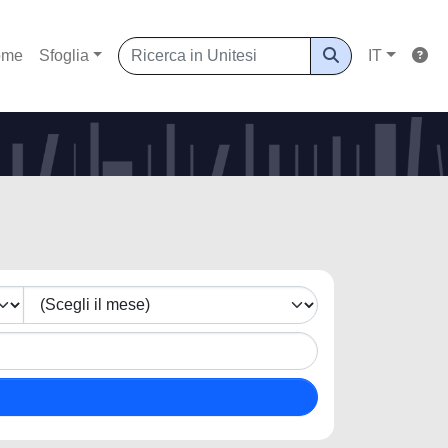
ome
Sfoglia
IT