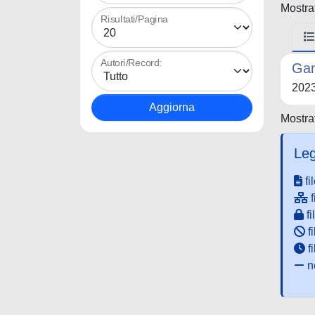
Mostrat
Risultati/Pagina
Autori/Record:
Gam
202
Mostrat
Leg
fi
f
fi
fi
f
ne