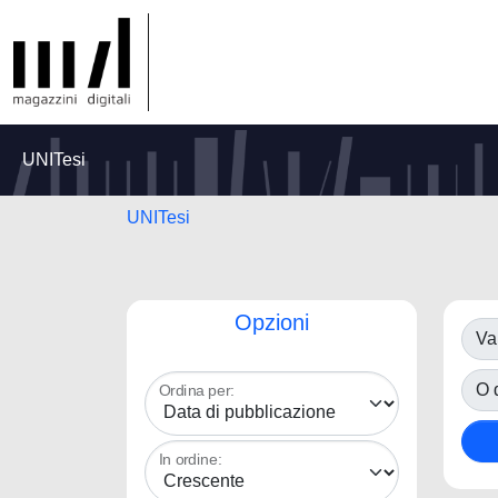
UNITesi
UNITesi
Opzioni
Va
O d
Ordina per:
In ordine: