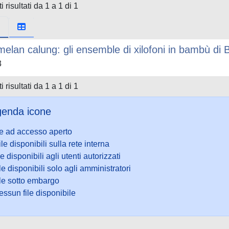
i risultati da 1 a 1 di 1
elan calung: gli ensemble di xilofoni in bambù di
3
i risultati da 1 a 1 di 1
enda icone
le ad accesso aperto
ile disponibili sulla rete interna
le disponibili agli utenti autorizzati
le disponibili solo agli amministratori
ile sotto embargo
ssun file disponibile