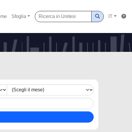
ome
Sfoglia
IT