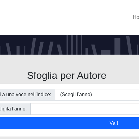
H
Sfoglia per Autore
i a una voce nell'indice:
igita l'anno: