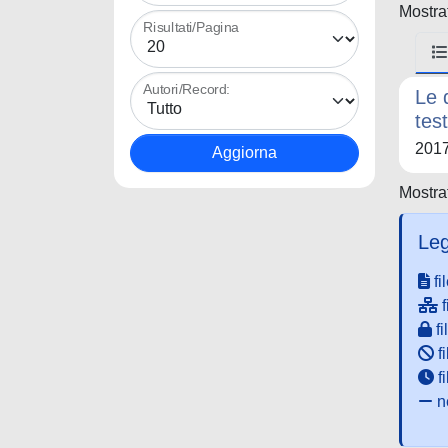
Mostrat
Risultati/Pagina
Autori/Record:
Le 
tes
201
Mostrat
Leg
fi
f
fi
fi
f
ne