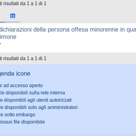
i risultati da 1 a 1 di 1
dichiarazioni della persona offesa minorenne in qualit
timone
7
i risultati da 1 a 1 di 1
enda icone
le ad accesso aperto
ile disponibili sulla rete interna
le disponibili agli utenti autorizzati
le disponibili solo agli amministratori
ile sotto embargo
ssun file disponibile