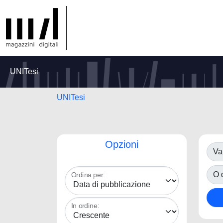
UNITesi
UNITesi
Opzioni
Va
O d
Ordina per:
In ordine: