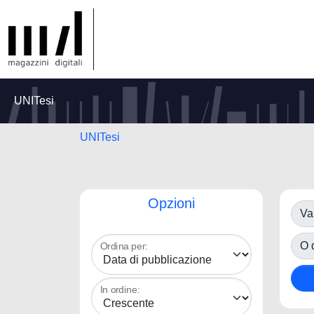
UNITesi
UNITesi
Opzioni
Va
O d
Ordina per:
In ordine: