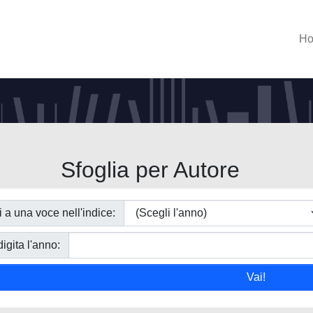
H
Sfoglia per Autore
i a una voce nell'indice:
igita l'anno: