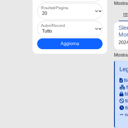
Mostrat
Risultati/Pagina
Autori/Record:
Sle
Mon
202
Mostrat
Leg
fi
f
fi
fi
f
ne