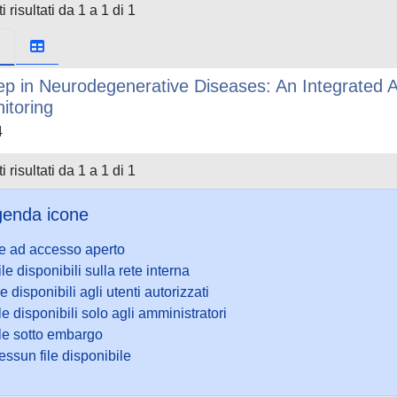
i risultati da 1 a 1 di 1
ep in Neurodegenerative Diseases: An Integrated 
itoring
4
i risultati da 1 a 1 di 1
enda icone
le ad accesso aperto
ile disponibili sulla rete interna
le disponibili agli utenti autorizzati
le disponibili solo agli amministratori
ile sotto embargo
ssun file disponibile