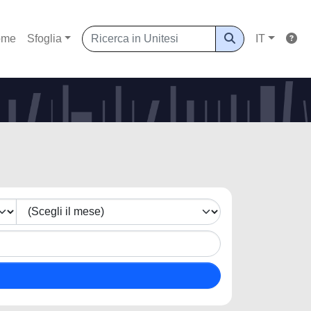
ome
Sfoglia
IT