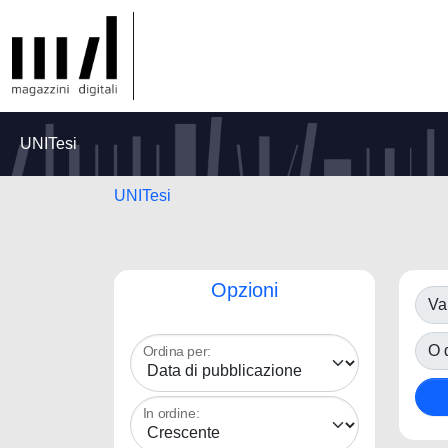
UNITesi
UNITesi
Opzioni
Va
O d
Ordina per:
In ordine: