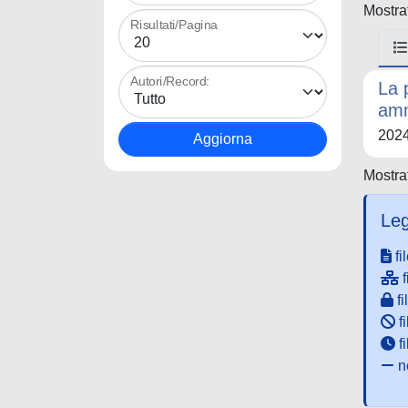
Mostrat
Risultati/Pagina
Autori/Record:
La 
amm
202
Mostrat
Leg
fi
f
fi
fi
f
ne