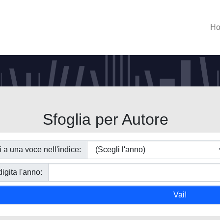
H
Sfoglia per Autore
i a una voce nell'indice:
igita l'anno: