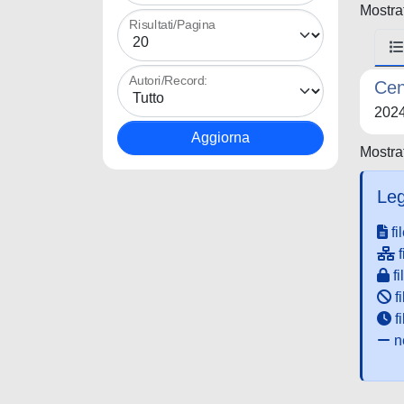
Mostrat
Risultati/Pagina
Autori/Record:
Cen
202
Mostrat
Leg
fi
f
fi
fi
f
ne