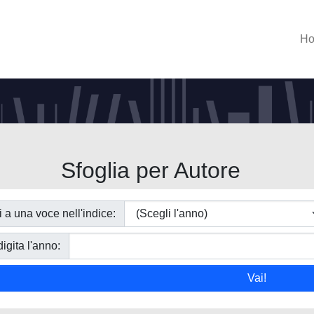
H
Sfoglia per Autore
i a una voce nell'indice:
igita l'anno: