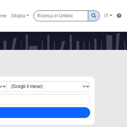
ome
Sfoglia
IT