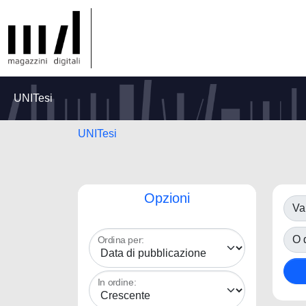
UNITesi
UNITesi
Opzioni
Va
O d
Ordina per:
In ordine: