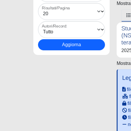
Mostrat
Risultati/Pagina
Autori/Record:
Stu
(NS
ter
202
Mostrat
Leg
fi
f
fi
fi
f
ne