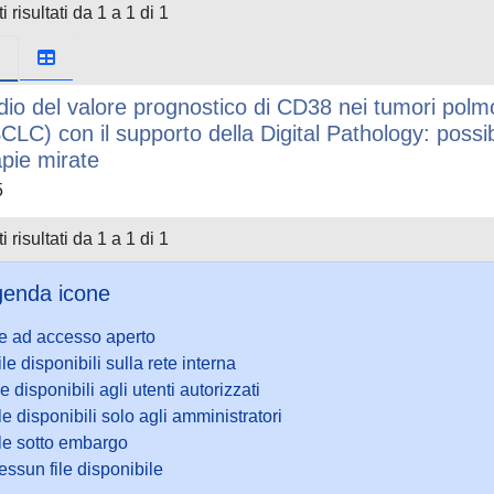
i risultati da 1 a 1 di 1
dio del valore prognostico di CD38 nei tumori polmo
CLC) con il supporto della Digital Pathology: possi
apie mirate
5
i risultati da 1 a 1 di 1
enda icone
le ad accesso aperto
ile disponibili sulla rete interna
le disponibili agli utenti autorizzati
le disponibili solo agli amministratori
ile sotto embargo
ssun file disponibile