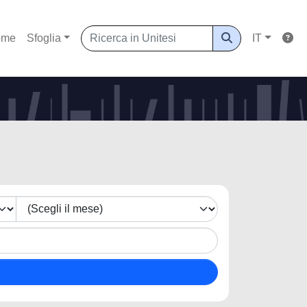
ome
Sfoglia
IT