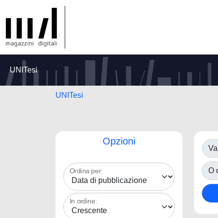
UNITesi
UNITesi
Opzioni
Va
O d
Ordina per:
In ordine: