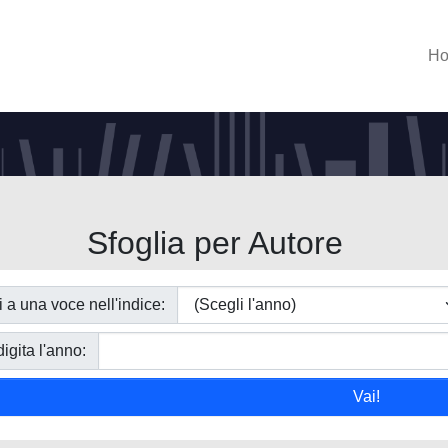
H
Sfoglia per Autore
i a una voce nell'indice:
igita l'anno: