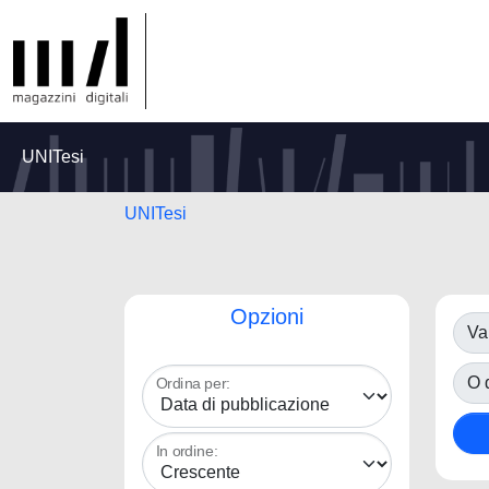
UNITesi
UNITesi
Opzioni
Va
O d
Ordina per:
In ordine: