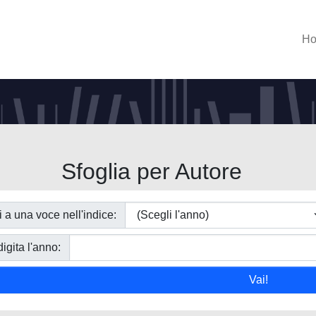
H
Sfoglia per Autore
i a una voce nell'indice:
igita l'anno: