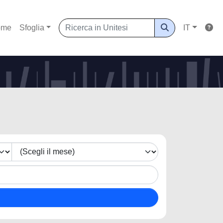
ome
Sfoglia
IT