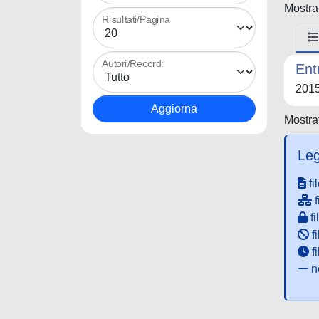
Mostrat
Risultati/Pagina
Autori/Record:
Ent
201
Mostrat
Leg
fi
f
fi
fi
f
ne