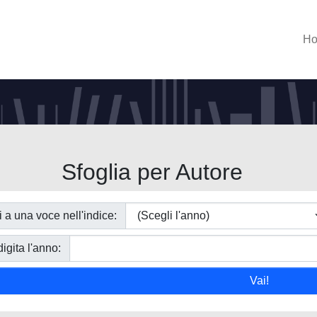
H
Sfoglia per Autore
i a una voce nell'indice:
igita l'anno: