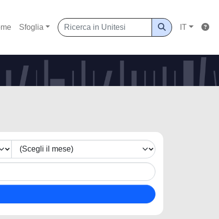
ome
Sfoglia
IT