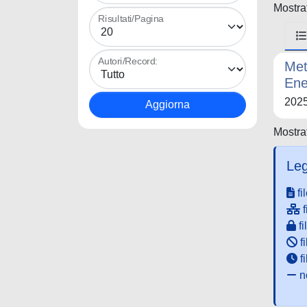
Mostrat
Risultati/Pagina
Autori/Record:
Met
Ene
202
Mostrat
Leg
fi
f
fi
fi
f
ne