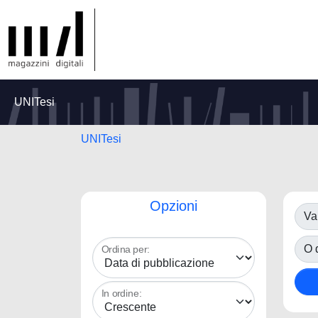
UNITesi
UNITesi
Opzioni
Va
O d
Ordina per:
In ordine: