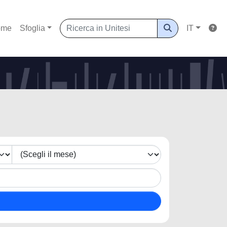
ome
Sfoglia
IT