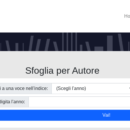
H
Sfoglia per Autore
i a una voce nell'indice:
igita l'anno: