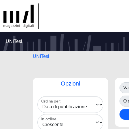
UNITesi
UNITesi
Opzioni
Va
O d
Ordina per:
In ordine: