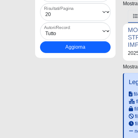
Mostrat
Risultati/Pagina
Autori/Record:
MO
ST
IMP
202
Mostrat
Leg
fi
f
fi
fi
f
ne