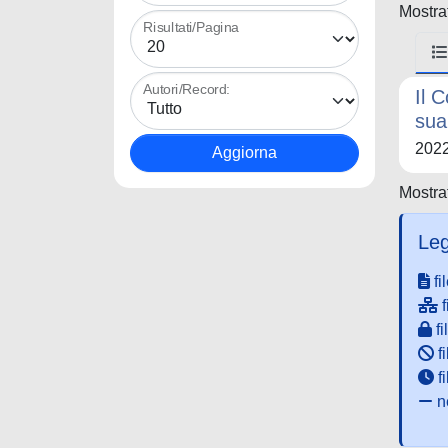
Mostrat
Risultati/Pagina
Autori/Record:
Il 
sua
202
Mostrat
Leg
fi
f
fi
fi
f
ne