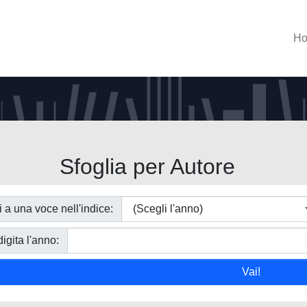
H
Sfoglia per Autore
i a una voce nell'indice:
igita l'anno: