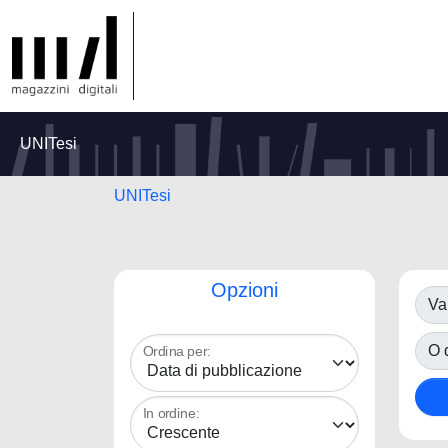
UNITesi
UNITesi
Opzioni
Va
O d
Ordina per:
In ordine: