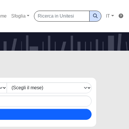
ome
Sfoglia
IT