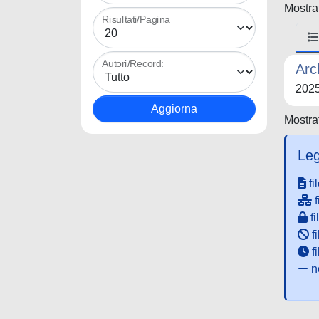
Mostrat
Risultati/Pagina
Autori/Record:
Arc
202
Mostrat
Leg
fi
f
fi
fi
f
ne