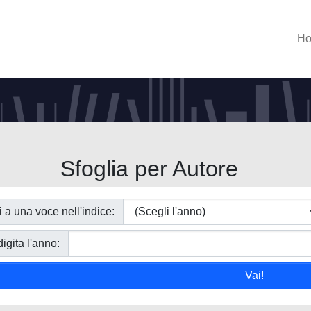
H
Sfoglia per Autore
i a una voce nell'indice:
igita l'anno: