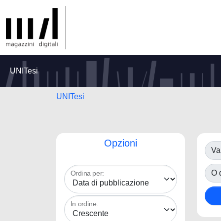
UNITesi
UNITesi
Opzioni
Va
O d
Ordina per:
In ordine: