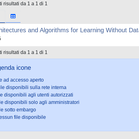
i risultati da 1 a 1 di 1
hitectures and Algorithms for Learning Without Da
5
i risultati da 1 a 1 di 1
enda icone
le ad accesso aperto
ile disponibili sulla rete interna
le disponibili agli utenti autorizzati
le disponibili solo agli amministratori
ile sotto embargo
ssun file disponibile