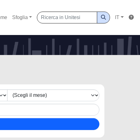
ome
Sfoglia
IT