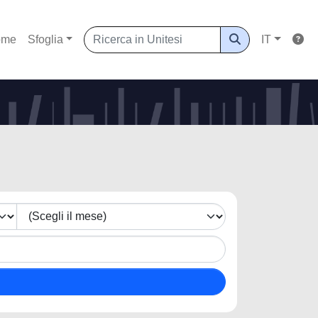
ome
Sfoglia
IT