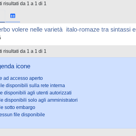
i risultati da 1 a 1 di 1
verbo volere nelle varietà italo-romaze tra sintassi
5
i risultati da 1 a 1 di 1
enda icone
le ad accesso aperto
ile disponibili sulla rete interna
le disponibili agli utenti autorizzati
le disponibili solo agli amministratori
ile sotto embargo
ssun file disponibile