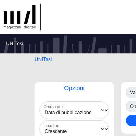
UNITesi
UNITesi
Opzioni
Va
O d
Ordina per:
In ordine: