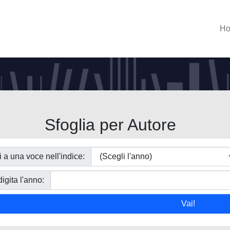
H
Sfoglia per Autore
i a una voce nell'indice:
igita l'anno: