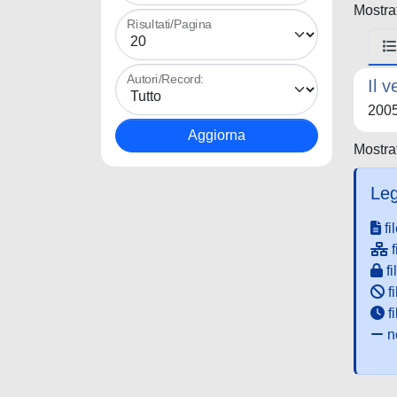
Mostrat
Risultati/Pagina
Autori/Record:
Il 
200
Mostrat
Leg
fi
f
fi
fi
f
ne