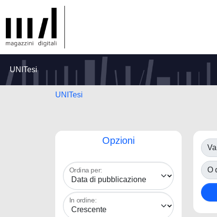
UNITesi
UNITesi
Opzioni
Va
O d
Ordina per:
In ordine: