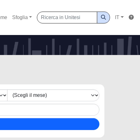
ome
Sfoglia
IT