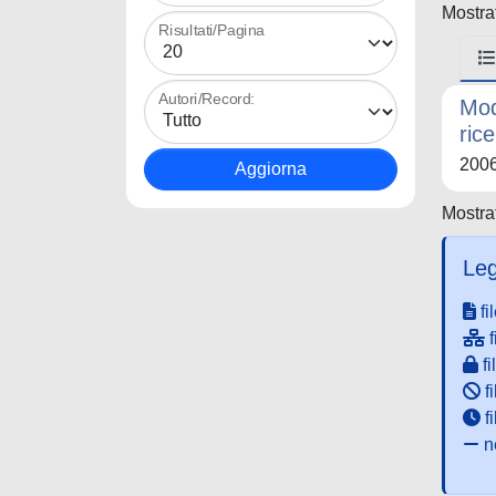
Mostrat
Risultati/Pagina
Autori/Record:
Mod
rice
200
Mostrat
Leg
fi
f
fi
fi
f
ne