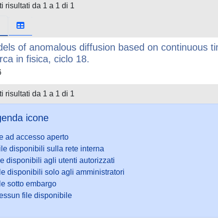
i risultati da 1 a 1 di 1
els of anomalous diffusion based on continuous ti
rca in fisica, ciclo 18.
6
i risultati da 1 a 1 di 1
enda icone
le ad accesso aperto
ile disponibili sulla rete interna
le disponibili agli utenti autorizzati
le disponibili solo agli amministratori
ile sotto embargo
ssun file disponibile