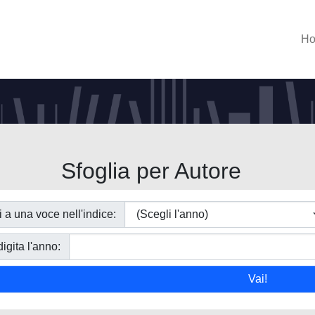
H
Sfoglia per Autore
i a una voce nell'indice:
igita l'anno: