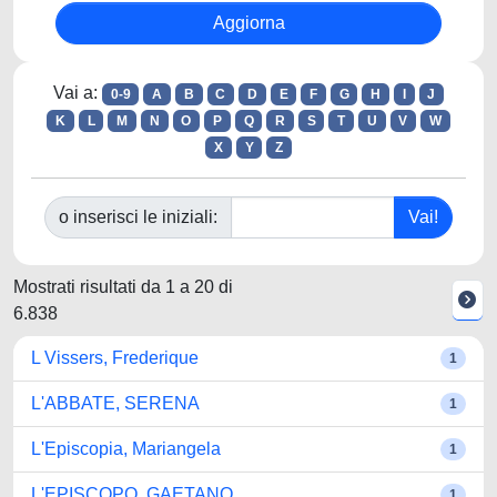
Vai a:
0-9
A
B
C
D
E
F
G
H
I
J
K
L
M
N
O
P
Q
R
S
T
U
V
W
X
Y
Z
o inserisci le iniziali:
Mostrati risultati da 1 a 20 di
6.838
L Vissers, Frederique
1
L'ABBATE, SERENA
1
L'Episcopia, Mariangela
1
L'EPISCOPO, GAETANO
1