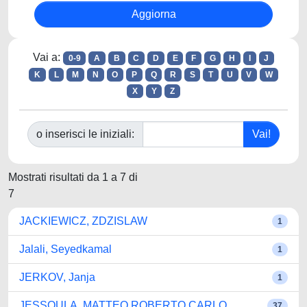
Vai a:
0-9
A
B
C
D
E
F
G
H
I
J
K
L
M
N
O
P
Q
R
S
T
U
V
W
X
Y
Z
o inserisci le iniziali:
Mostrati risultati da 1 a 7 di
7
JACKIEWICZ, ZDZISLAW
1
Jalali, Seyedkamal
1
JERKOV, Janja
1
JESSOULA, MATTEO ROBERTO CARLO
37