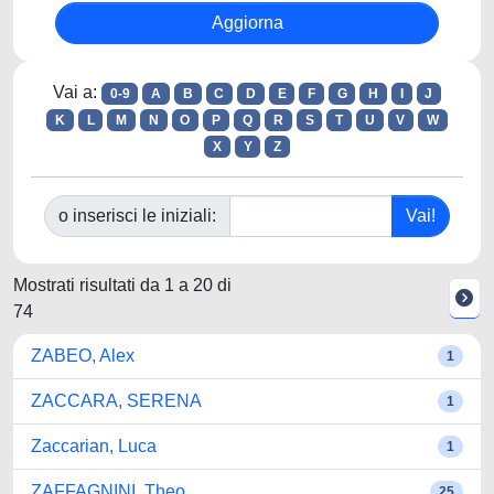
Vai a:
0-9
A
B
C
D
E
F
G
H
I
J
K
L
M
N
O
P
Q
R
S
T
U
V
W
X
Y
Z
o inserisci le iniziali:
Mostrati risultati da 1 a 20 di
74
ZABEO, Alex
1
ZACCARA, SERENA
1
Zaccarian, Luca
1
ZAFFAGNINI, Theo
25