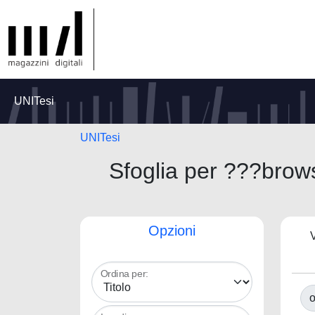
UNITesi
UNITesi
Sfoglia per ???bro
Opzioni
V
Ordina per:
o