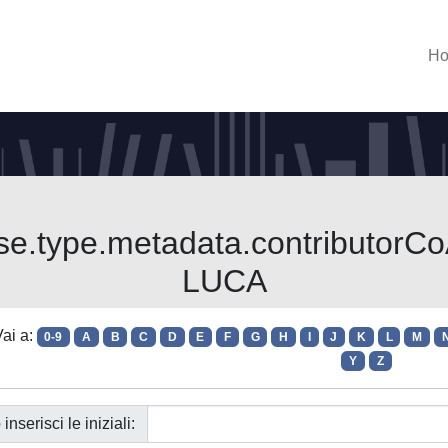
H
wse.type.metadata.contributor
LUCA
ai a:
0-9
A
B
C
D
E
F
G
H
I
J
K
L
M
Y
Z
 inserisci le iniziali: