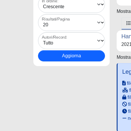
In ordine:
Mostrat
Risultati/Pagina
Han
Autori/Record:
202
Mostrat
Leg
fi
f
fi
fi
f
ne