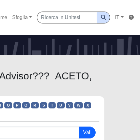
ome
Sfoglia
IT
CoAdvisor??? ACETO,
N
O
P
Q
R
S
T
U
V
W
X