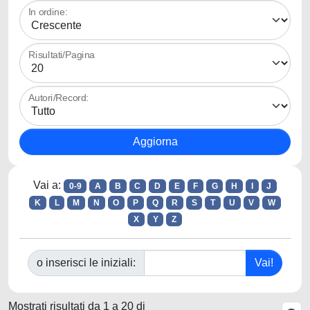
In ordine:
Risultati/Pagina
Autori/Record:
Vai a:
0-9
A
B
C
D
E
F
G
H
I
J
K
L
M
N
O
P
Q
R
S
T
U
V
W
X
Y
Z
o inserisci le iniziali:
Mostrati risultati da 1 a 20 di