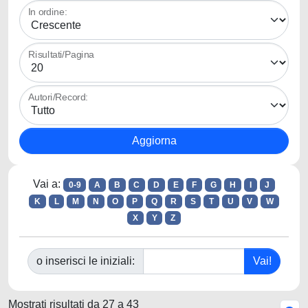
In ordine:
Risultati/Pagina
Autori/Record:
Vai a:
0-9
A
B
C
D
E
F
G
H
I
J
K
L
M
N
O
P
Q
R
S
T
U
V
W
X
Y
Z
o inserisci le iniziali:
Mostrati risultati da 27 a 43