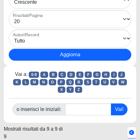
Risultati/Pagina
Autori/Record:
Vai a:
0-9
A
B
C
D
E
F
G
H
I
J
K
L
M
N
O
P
Q
R
S
T
U
V
W
X
Y
Z
o inserisci le iniziali:
Mostrati risultati da 9 a 9 di
9