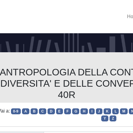
H
rso ANTROPOLOGIA DELLA CO
DIVERSITA' E DELLE CONVE
40R
ai a:
0-9
A
B
C
D
E
F
G
H
I
J
K
L
M
Y
Z