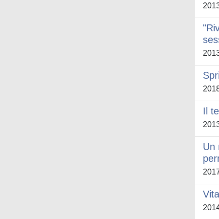
201
"Ri
ses
201
Spr
201
Il 
201
Un 
per
201
Vit
201