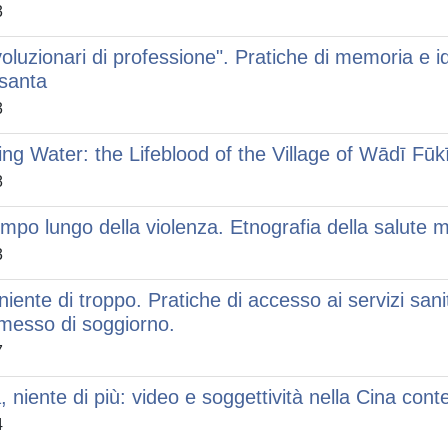
3
voluzionari di professione". Pratiche di memoria e ide
santa
3
ing Water: the Lifeblood of the Village of Wādī Fū
8
tempo lungo della violenza. Etnografia della salute 
3
niente di troppo. Pratiche di accesso ai servizi sani
messo di soggiorno.
7
a, niente di più: video e soggettività nella Cina co
4