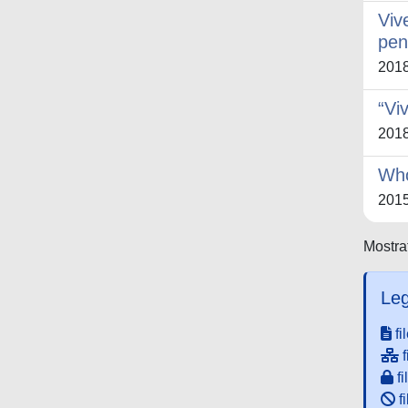
Viv
pen
201
“Vi
201
Who
201
Mostrat
Leg
fi
f
fi
fi