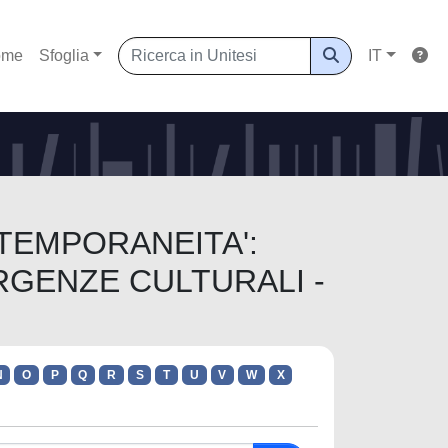
ome
Sfoglia
IT
NTEMPORANEITA':
RGENZE CULTURALI -
N
O
P
Q
R
S
T
U
V
W
X