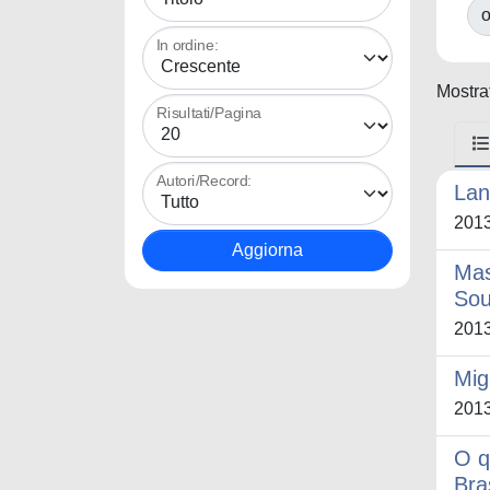
o
In ordine:
Mostrat
Risultati/Pagina
Autori/Record:
Lan
201
Mas
Sou
201
Mig
201
O q
Bra