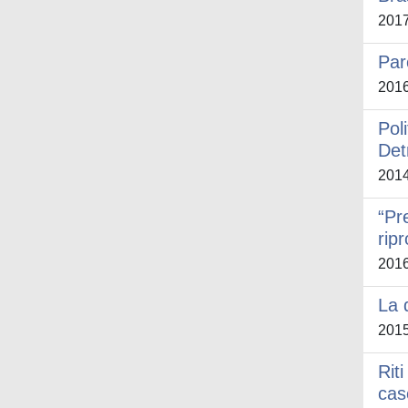
201
Par
201
Pol
Det
201
“Pr
ripr
201
La 
201
Riti
cas