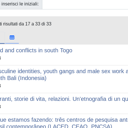
 inserisci le iniziali:
i risultati da 17 a 33 di 33
d and conflicts in south Togo
3
culine identities, youth gangs and male sex work
th Bali (Indonesia)
3
ranti, storie di vita, relazioni. Un'etnografia di un 
3
ue estamos fazendo: três centros de pesquisa antro
sil contemporâneo (LACED, CEAO, PNCSA)