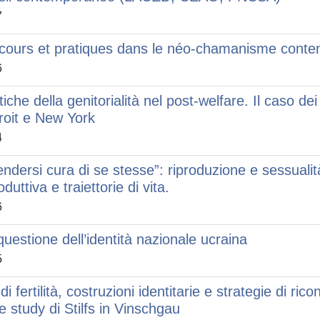
7
cours et pratiques dans le néo-chamanisme contem
6
itiche della genitorialità nel post-welfare. Il caso d
roit e New York
4
endersi cura di se stesse”: riproduzione e sessual
oduttiva e traiettorie di vita.
6
questione dell’identità nazionale ucraina
5
 di fertilità, costruzioni identitarie e strategie di ri
e study di Stilfs in Vinschgau