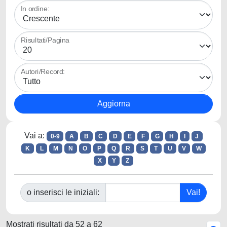
In ordine:
Risultati/Pagina
Autori/Record:
Vai a:
0-9
A
B
C
D
E
F
G
H
I
J
K
L
M
N
O
P
Q
R
S
T
U
V
W
X
Y
Z
o inserisci le iniziali:
Mostrati risultati da 52 a 62