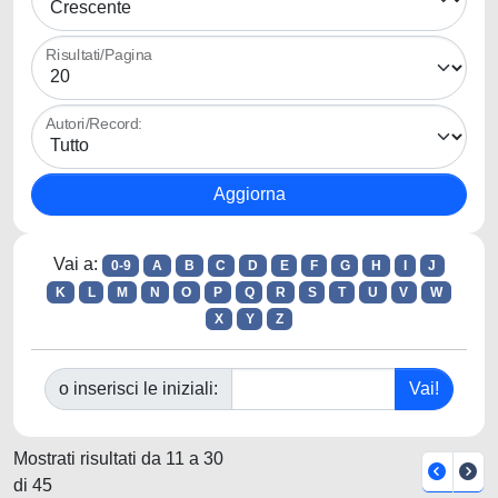
Risultati/Pagina
Autori/Record:
Vai a:
0-9
A
B
C
D
E
F
G
H
I
J
K
L
M
N
O
P
Q
R
S
T
U
V
W
X
Y
Z
o inserisci le iniziali:
Mostrati risultati da 11 a 30
di 45