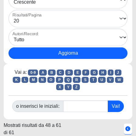
Risultati/Pagina
Autori/Record:
Vai a:
0-9
A
B
C
D
E
F
G
H
I
J
K
L
M
N
O
P
Q
R
S
T
U
V
W
X
Y
Z
o inserisci le iniziali:
Mostrati risultati da 48 a 61
di 61