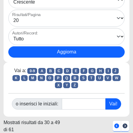
Risultati/Pagina
Autori/Record:
Vai a:
0-9
A
B
C
D
E
F
G
H
I
J
K
L
M
N
O
P
Q
R
S
T
U
V
W
X
Y
Z
o inserisci le iniziali:
Mostrati risultati da 30 a 49
di 61