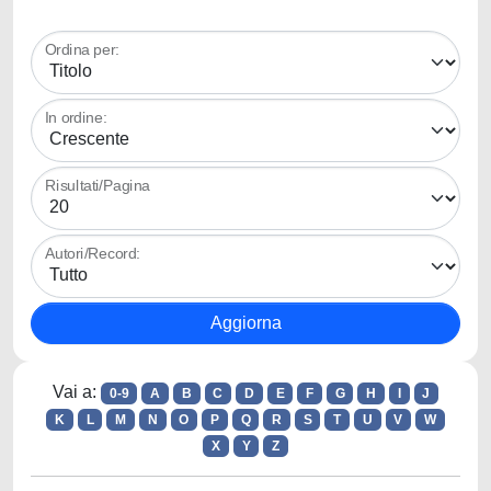
Ordina per:
In ordine:
Risultati/Pagina
Autori/Record:
Vai a:
0-9
A
B
C
D
E
F
G
H
I
J
K
L
M
N
O
P
Q
R
S
T
U
V
W
X
Y
Z