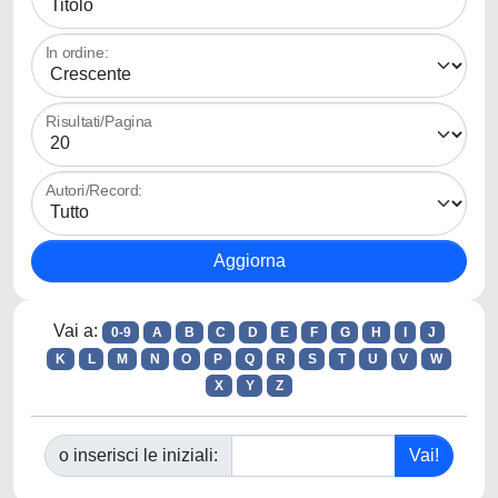
In ordine:
Risultati/Pagina
Autori/Record:
Vai a:
0-9
A
B
C
D
E
F
G
H
I
J
K
L
M
N
O
P
Q
R
S
T
U
V
W
X
Y
Z
o inserisci le iniziali: