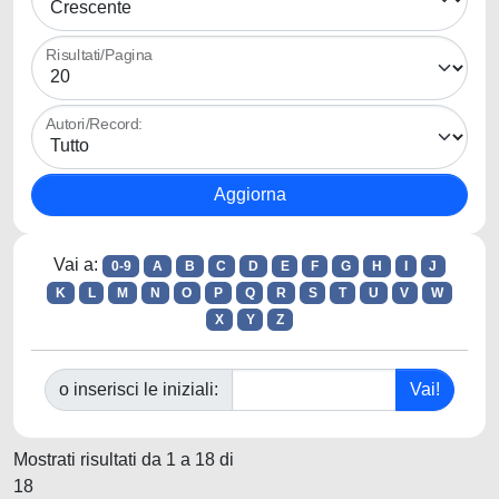
Risultati/Pagina
Autori/Record:
Vai a:
0-9
A
B
C
D
E
F
G
H
I
J
K
L
M
N
O
P
Q
R
S
T
U
V
W
X
Y
Z
o inserisci le iniziali:
Mostrati risultati da 1 a 18 di
18