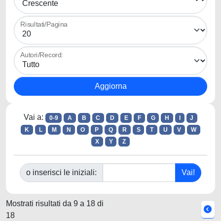
Risultati/Pagina
Autori/Record:
Vai a:
0-9
A
B
C
D
E
F
G
H
I
J
K
L
M
N
O
P
Q
R
S
T
U
V
W
X
Y
Z
o inserisci le iniziali:
Mostrati risultati da 9 a 18 di
18