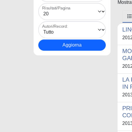
Mostrat
Risultati/Pagina
Autori/Record:
LIN
201
MO
GAR
201
LA
IN
201
PRI
CO
201