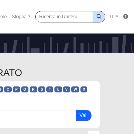
ome
Sfoglia
IT
ARATO
N
O
P
Q
R
S
T
U
V
W
X