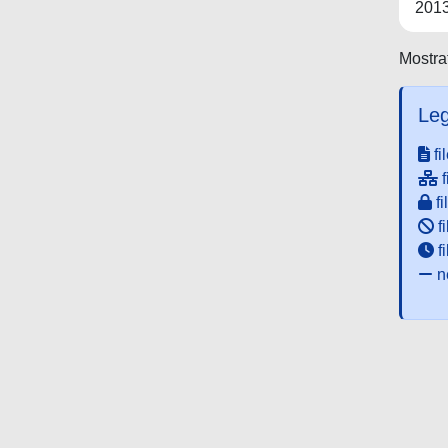
201
Mostrat
Leg
fi
f
fi
fi
f
ne