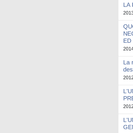
LA
201
QU
NE
ED
201
La 
des
201
L'
PR
201
L'
GE