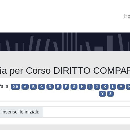
H
lia per Corso DIRITTO COMP
ai a:
0-9
A
B
C
D
E
F
G
H
I
J
K
L
M
Y
Z
 inserisci le iniziali: