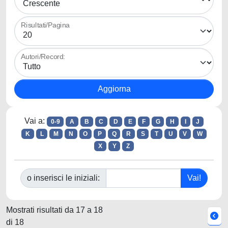
Risultati/Pagina
Autori/Record:
Vai a:
0-9
A
B
C
D
E
F
G
H
I
J
K
L
M
N
O
P
Q
R
S
T
U
V
W
X
Y
Z
o inserisci le iniziali:
Mostrati risultati da 17 a 18
di 18