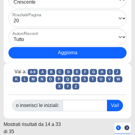
Risultati/Pagina
Autori/Record:
Vai a:
0-9
A
B
C
D
E
F
G
H
I
J
K
L
M
N
O
P
Q
R
S
T
U
V
W
X
Y
Z
o inserisci le iniziali:
Mostrati risultati da 14 a 33
di 35