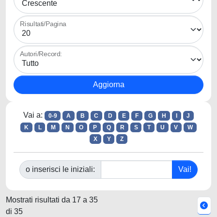
Risultati/Pagina
Autori/Record:
Vai a:
0-9
A
B
C
D
E
F
G
H
I
J
K
L
M
N
O
P
Q
R
S
T
U
V
W
X
Y
Z
o inserisci le iniziali:
Mostrati risultati da 17 a 35
di 35