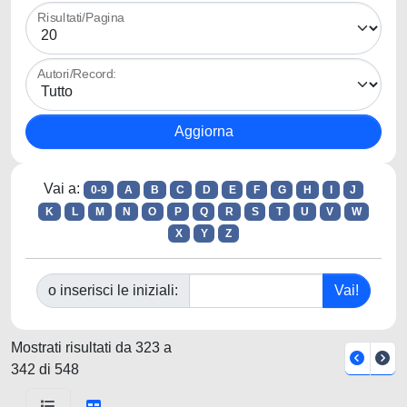
Risultati/Pagina
Autori/Record:
Vai a:
0-9
A
B
C
D
E
F
G
H
I
J
K
L
M
N
O
P
Q
R
S
T
U
V
W
X
Y
Z
o inserisci le iniziali:
Mostrati risultati da 323 a
342 di 548